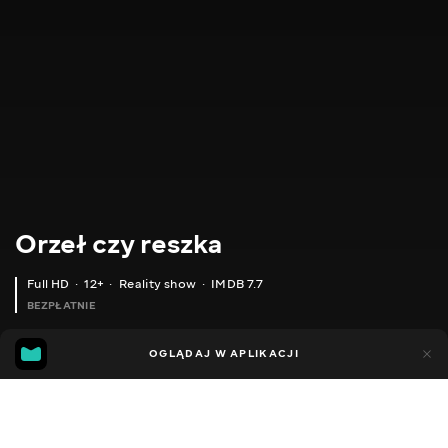
Orzeł czy reszka
Full HD
12+
Reality show
IMDB 7.7
BEZPŁATNIE
IMDB
MGG
3tys.
OGLĄDAJ W APLIKACJI
394
7.7
6.6
Dodano do ulubionych
UDOSTĘPNIJ
Sezon 3
Sezon 6
Shopping. Sezon 1
Sezon morski
Sez