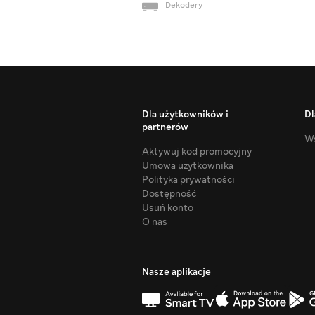
Dekodery
Dla użytkowników i
Dl
partnerów
Ws
Aktywuj kod promocyjny
Umowa użytkownika
Polityka prywatności
Dostępność
Usuń konto
O nas
Nasze aplikacje