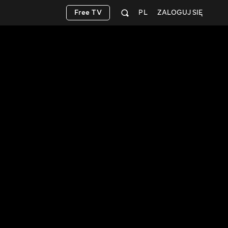
Free TV
PL
ZALOGUJ SIĘ