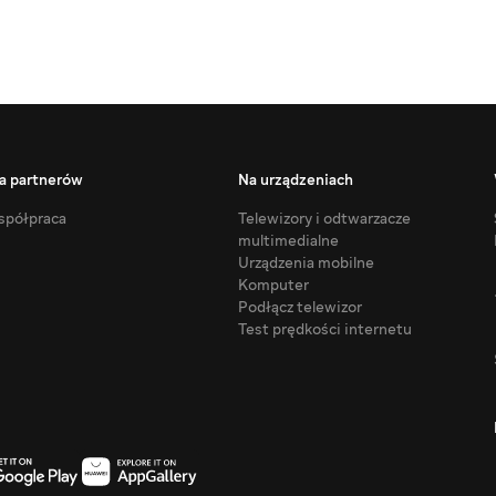
a partnerów
Na urządzeniach
półpraca
Telewizory i odtwarzacze
multimedialne
Urządzenia mobilne
Komputer
Podłącz telewizor
Test prędkości internetu