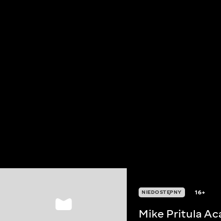
16+
NIEDOSTĘPNY
Mike Pritula A