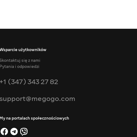
Wsparcie użytkowników
Skontaktuj się z nami
Pytania i odpowiedzi
+1 (347) 343 27 82
support@megogo.com
My na portalach społecznościowych