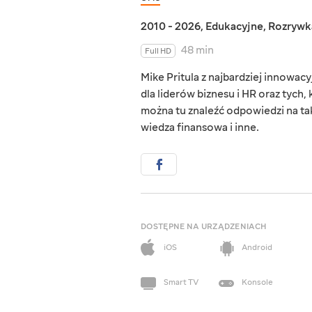
2010 - 2026
,
Edukacyjne
,
Rozrywk
48 min
Full HD
Mike Pritula z najbardziej innowacy
dla liderów biznesu i HR oraz tych
można tu znaleźć odpowiedzi na taki
wiedza finansowa i inne.
DOSTĘPNE NA URZĄDZENIACH
iOS
Android
Smart TV
Konsole