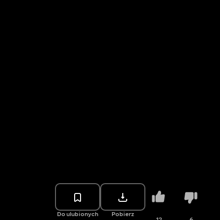
Do ulubionych
Pobierz
12
6