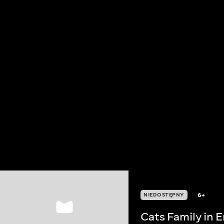
6+
NIEDOSTĘPNY
Cats Family in E