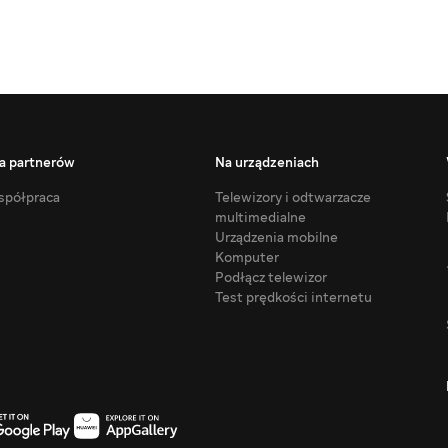
a partnerów
Na urządzeniach
półpraca
Telewizory i odtwarzacze
multimedialne
Urządzenia mobilne
Komputer
Podłącz telewizor
Test prędkości internetu