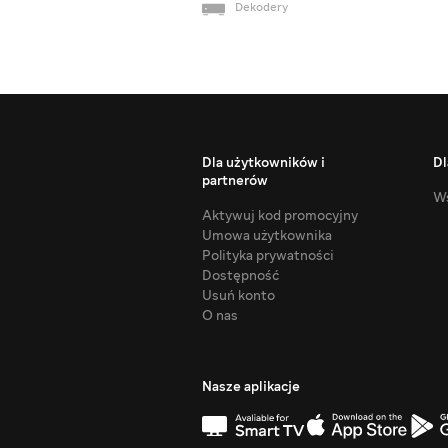
Dekodery
Dla użytkowników i
Dl
partnerów
Ws
Aktywuj kod promocyjny
Umowa użytkownika
Polityka prywatności
Dostępność
Usuń konto
O nas
Nasze aplikacje