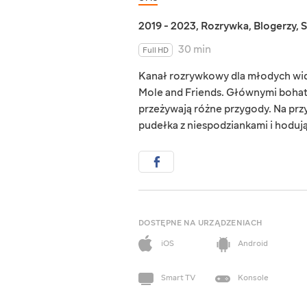
2019 - 2023
,
Rozrywka
,
Blogerzy
,
S
30 min
Full HD
Kanał rozrywkowy dla młodych wid
Mole and Friends. Głównymi bohat
przeżywają różne przygody. Na prz
pudełka z niespodziankami i hoduj
DOSTĘPNE NA URZĄDZENIACH
iOS
Android
Smart TV
Konsole