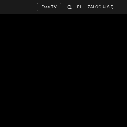
Free TV
PL
ZALOGUJ SIĘ