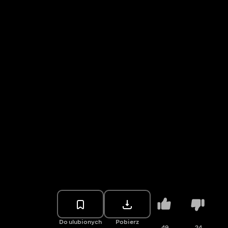
Do ulubionych
Pobierz
49
24