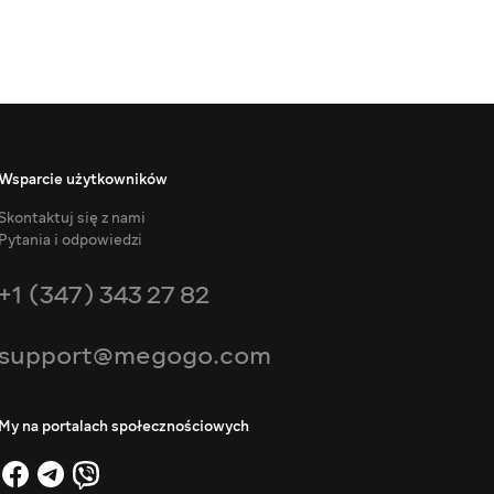
Wsparcie użytkowników
Skontaktuj się z nami
Pytania i odpowiedzi
+1 (347) 343 27 82
support@megogo.com
My na portalach społecznościowych