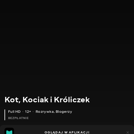
Kot, Kociak i Króliczek
Full HD
12+
Rozrywka
,
Blogerzy
BEZPŁATNIE
307
OGLĄDAJ W APLIKACJI
49