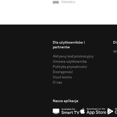
Dekodery
Dla użytkowników i
Dl
partnerów
Ws
Aktywuj kod promocyjny
Umowa użytkownika
Polityka prywatności
Dostępność
Usuń konto
O nas
Nasze aplikacje