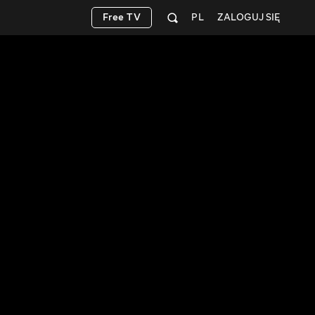
Free TV
PL
ZALOGUJ SIĘ