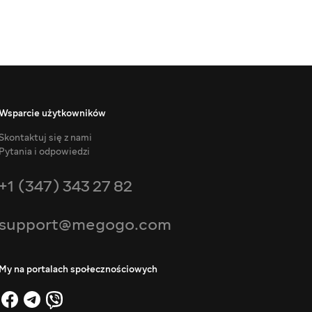
Wsparcie użytkowników
Skontaktuj się z nami
Pytania i odpowiedzi
+1 (347) 343 27 82
support@megogo.com
My na portalach społecznościowych