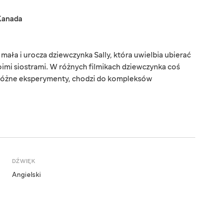
Kanada
ała i urocza dziewczynka Sally, która uwielbia ubierać
swoimi siostrami. W różnych filmikach dziewczynka coś
i różne eksperymenty, chodzi do kompleksów
DŹWIĘK
Angielski