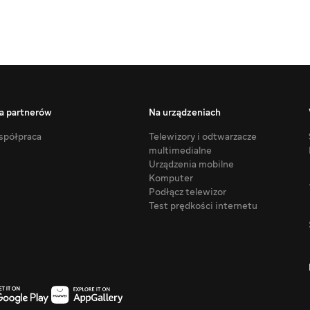
a partnerów
Na urządzeniach
półpraca
Telewizory i odtwarzacze
multimedialne
Urządzenia mobilne
Komputer
Podłącz telewizor
Test prędkości internetu