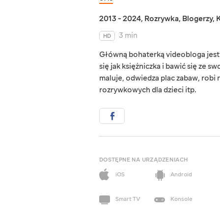
2013 - 2024
,
Rozrywka
,
Blogerzy
,
3 min
HD
Główną bohaterką videobloga jest m
się jak księżniczka i bawić się ze 
maluje, odwiedza plac zabaw, rob
rozrywkowych dla dzieci itp.
DOSTĘPNE NA URZĄDZENIACH
iOS
Android
Smart TV
Konsole