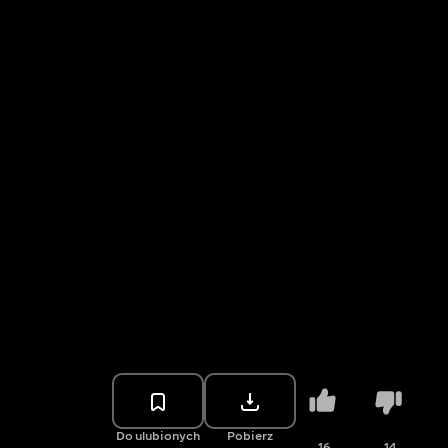
Do ulubionych
Pobierz
16
14