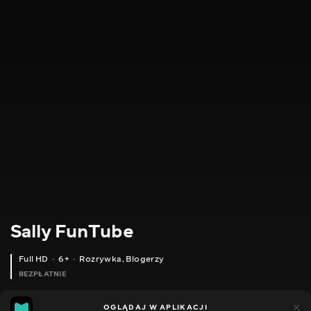
Sally FunTube
Full HD
6+
Rozrywka
,
Blogerzy
BEZPŁATNIE
16
14
OGLĄDAJ W APLIKACJI