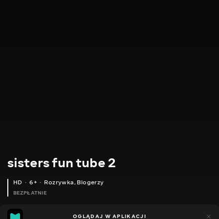
sisters fun tube 2
HD
6+
Rozrywka
,
Blogerzy
BEZPŁATNIE
7
9
OGLĄDAJ W APLIKACJI