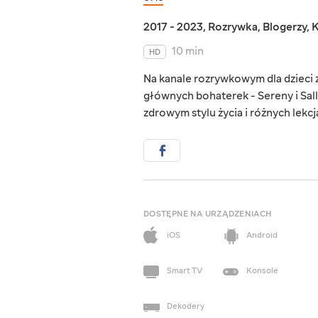
2017 - 2023
,
Rozrywka
,
Blogerzy
,
K
10 min
HD
Na kanale rozrywkowym dla dzieci zn
głównych bohaterek - Sereny i Sall
zdrowym stylu życia i różnych lekc
DOSTĘPNE NA URZĄDZENIACH
iOS
Android
Smart TV
Konsole
Dekodery