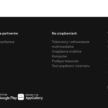
a partnerów
Na urządzeniach
półpraca
Telewizory i odtwarzacze
multimedialne
Urządzenia mobilne
Komputer
Podłącz telewizor
Test prędkości internetu