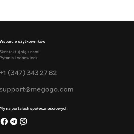
Wsparcie użytkowników
Skontaktuj się z nami
Pytania i odpowiedzi
+1 (347) 343 27 82
support@megogo.com
My na portalach społecznościowych