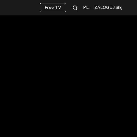
Free TV
PL
ZALOGUJ SIĘ