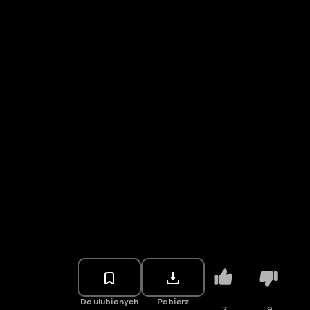
Do ulubionych
Pobierz
7
9