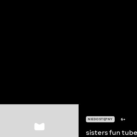
6+
NIEDOSTĘPNY
sisters fun tube