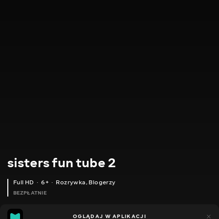
sisters fun tube 2
Full HD
6+
Rozrywka
,
Blogerzy
BEZPŁATNIE
7
9
OGLĄDAJ W APLIKACJI