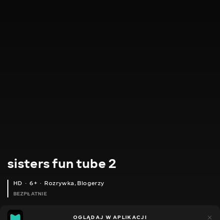
sisters fun tube 2
HD
6+
Rozrywka
,
Blogerzy
BEZPŁATNIE
7
9
OGLĄDAJ W APLIKACJI