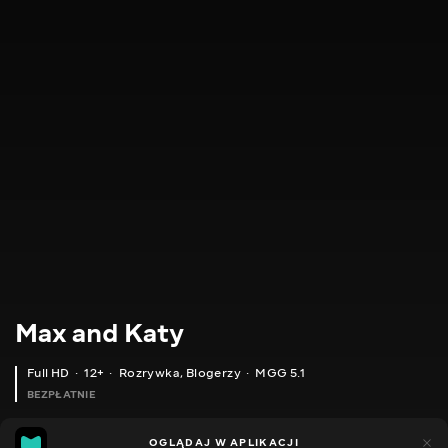
Max and Katy
Full HD
12+
Rozrywka
,
Blogerzy
MGG 5.1
BEZPŁATNIE
MGG
172
57
OGLĄDAJ W APLIKACJI