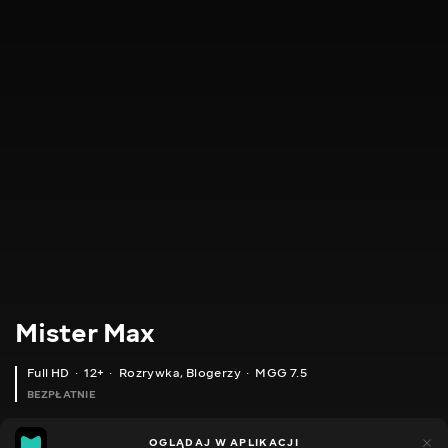
Mister Max
Full HD
12+
Rozrywka
,
Blogerzy
MGG 7.5
BEZPŁATNIE
MGG
4tys.
OGLĄDAJ W APLIKACJI
979