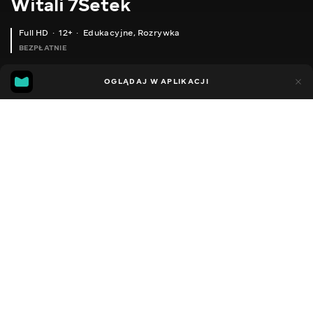
Witali 7Setek
Full HD
12+
Edukacyjne
,
Rozrywka
BEZPŁATNIE
29
14
OGLĄDAJ W APLIKACJI
Dodano do ulubionych
UDOSTĘPNIJ
Sezon 2
Facebook
Kopiuj link
СЕРІЯ 175
СЕРІЯ 174
2020 - 2023
,
Ukraina
Edukacyjne
,
Rozrywka
,
Blogerzy
DŹWIĘK
Rosyjski