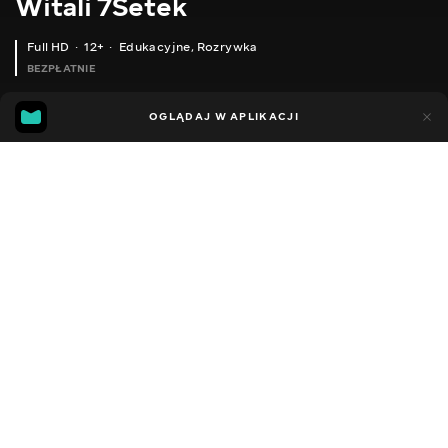
Witali 7Setek
Full HD
12+
Edukacyjne
,
Rozrywka
BEZPŁATNIE
29
14
OGLĄDAJ W APLIKACJI
Dodano do ulubionych
UDOSTĘPNIJ
Sezon 2
Facebook
Kopiuj link
СЕРІЯ 57
СЕРІЯ 56
2020 - 2023
,
Ukraina
Edukacyjne
,
Rozrywka
,
Blogerzy
DŹWIĘK
Rosyjski