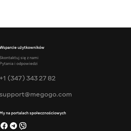
Wsparcie użytkowników
Skontaktuj się z nami
Pytania i odpowiedzi
+1 (347) 343 27 82
support@megogo.com
My na portalach społecznościowych