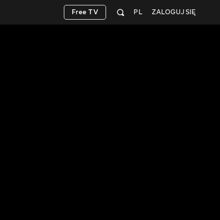
Free TV
PL
ZALOGUJ SIĘ