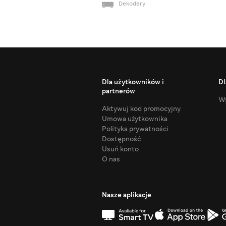
Dekodery
Dla użytkowników i
Dl
partnerów
Ws
Aktywuj kod promocyjny
Umowa użytkownika
Polityka prywatności
Dostępność
Usuń konto
O nas
Nasze aplikacje