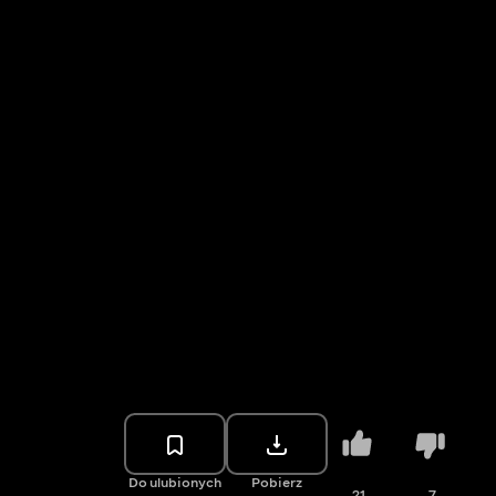
Do ulubionych
Pobierz
21
7