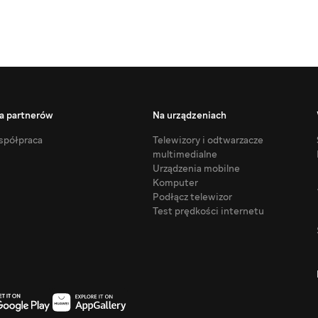
a partnerów
Na urządzeniach
półpraca
Telewizory i odtwarzacze
multimedialne
Urządzenia mobilne
Komputer
Podłącz telewizor
Test prędkości internetu