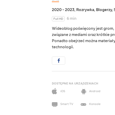
2020 - 2023
,
Rozrywka
,
Blogerzy
,
6 min
Full HD
Wideoblog poświęcony jest grom, f
związane z mediami oraz krótkie pro
Ponadto obejrzeć można materiały 
technologii.
DOSTĘPNE NA URZĄDZENIACH
iOS
Android
Smart TV
Konsole