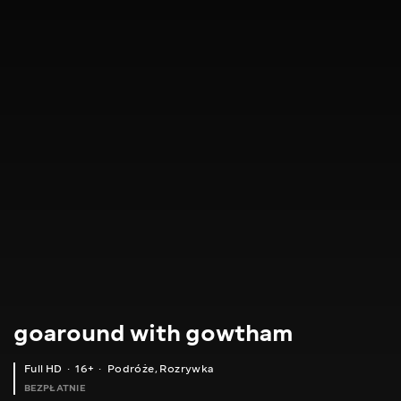
goaround with gowtham
Full HD
16+
Podróże
,
Rozrywka
BEZPŁATNIE