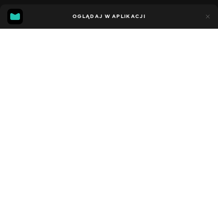
4
10
OGLĄDAJ W APLIKACJI
Dodano do ulubionych
UDOSTĘPNIJ
Sezon 1
Facebook
Kopiuj link
ODCINEK 12
ODCINEK 13
2020 - 2023
,
Stany Zjednoczone
Podróże
,
Rozrywka
,
Blogerzy
DŹWIĘK
Angielski
DOSTĘPNE
iOS,
Android,
Smart TV,
Konsole,
Odtwarzacz multimedialny