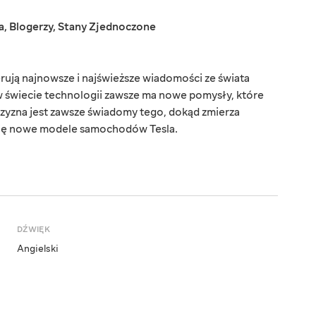
a
,
Blogerzy
,
Stany Zjednoczone
ują najnowsze i najświeższe wiadomości ze świata
w świecie technologii zawsze ma nowe pomysły, które
czyzna jest zawsze świadomy tego, dokąd zmierza
ą się nowe modele samochodów Tesla.
DŹWIĘK
Angielski