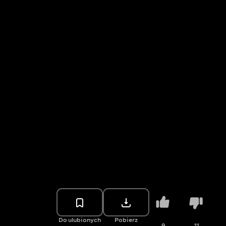
Do ulubionych
Pobierz
9
11