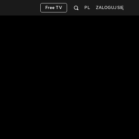
Free TV
PL
ZALOGUJ SIĘ