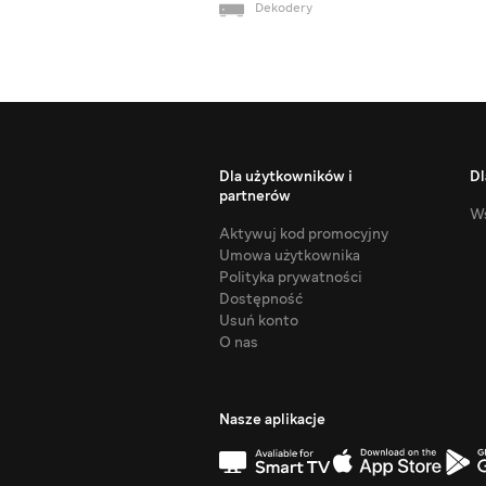
Dekodery
Dla użytkowników i
Dl
partnerów
Ws
Aktywuj kod promocyjny
Umowa użytkownika
Polityka prywatności
Dostępność
Usuń konto
O nas
Nasze aplikacje