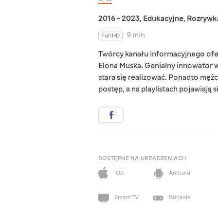
2016 - 2023
,
Edukacyjne
,
Rozrywk
9 min
Full HD
Twórcy kanału informacyjnego ofer
Elona Muska. Genialny innowator 
stara się realizować. Ponadto męż
postęp, a na playlistach pojawiaj
DOSTĘPNE NA URZĄDZENIACH
iOS
Android
Smart TV
Konsole