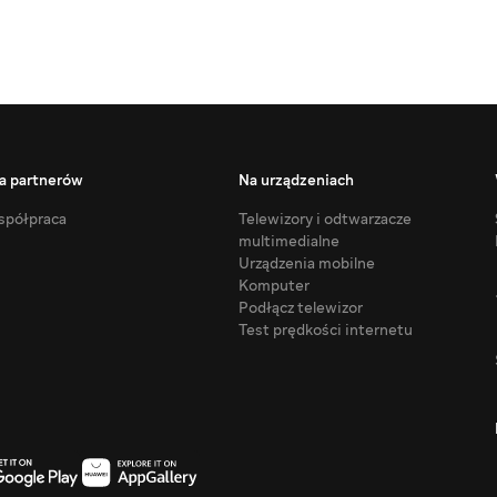
a partnerów
Na urządzeniach
półpraca
Telewizory i odtwarzacze
multimedialne
Urządzenia mobilne
Komputer
Podłącz telewizor
Test prędkości internetu