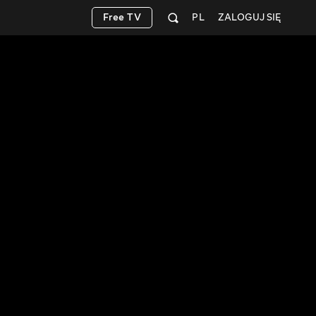
Free TV
PL
ZALOGUJ SIĘ