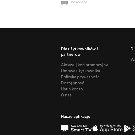
Dekodery
Dla użytkowników i
Dl
partnerów
Ws
Aktywuj kod promocyjny
Umowa użytkownika
Polityka prywatności
Dostępność
Usuń konto
O nas
Nasze aplikacje