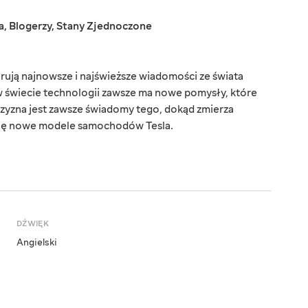
a
,
Blogerzy
,
Stany Zjednoczone
ują najnowsze i najświeższe wiadomości ze świata
w świecie technologii zawsze ma nowe pomysły, które
czyzna jest zawsze świadomy tego, dokąd zmierza
ą się nowe modele samochodów Tesla.
DŹWIĘK
Angielski