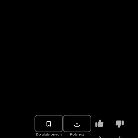
Do ulubionych
Pobierz
9
11