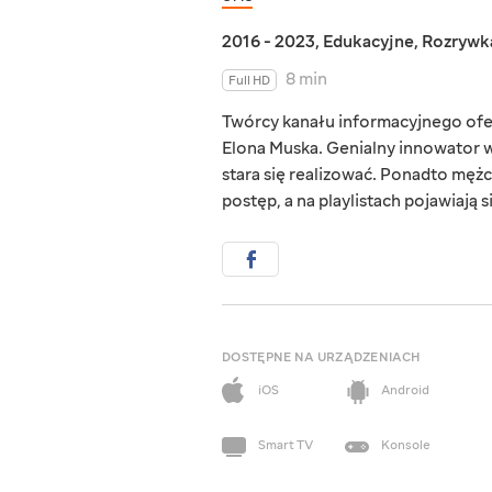
2016 - 2023
,
Edukacyjne
,
Rozrywk
8 min
Full HD
Twórcy kanału informacyjnego ofer
Elona Muska. Genialny innowator 
stara się realizować. Ponadto męż
postęp, a na playlistach pojawiaj
DOSTĘPNE NA URZĄDZENIACH
iOS
Android
Smart TV
Konsole