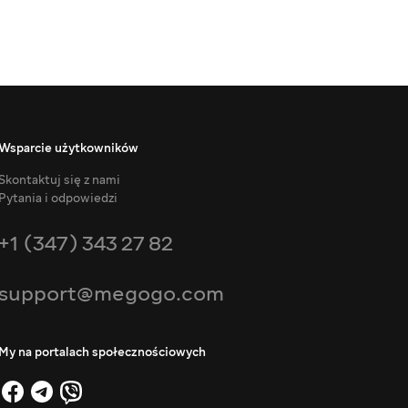
Wsparcie użytkowników
Skontaktuj się z nami
Pytania i odpowiedzi
+1 (347) 343 27 82
support@megogo.com
My na portalach społecznościowych