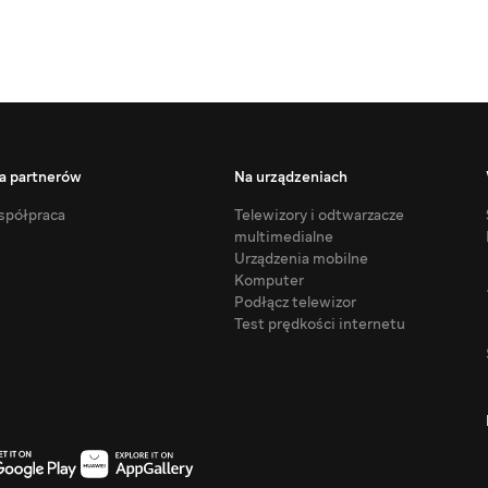
a partnerów
Na urządzeniach
półpraca
Telewizory i odtwarzacze
multimedialne
Urządzenia mobilne
Komputer
Podłącz telewizor
Test prędkości internetu