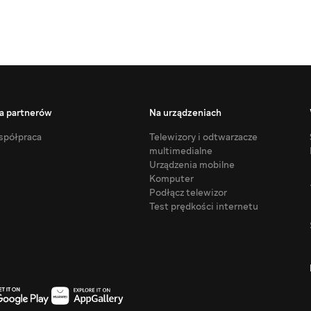
a partnerów
Na urządzeniach
półpraca
Telewizory i odtwarzacze
multimedialne
Urządzenia mobilne
Komputer
Podłącz telewizor
Test prędkości internetu