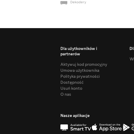
Dekodery
Dla użytkowników i
Dl
partnerów
Ws
Aktywuj kod promocyjny
Umowa użytkownika
Polityka prywatności
Dostępność
Usuń konto
O nas
Nasze aplikacje