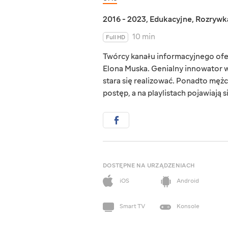
2016 - 2023
,
Edukacyjne
,
Rozrywk
10 min
Full HD
Twórcy kanału informacyjnego ofer
Elona Muska. Genialny innowator 
stara się realizować. Ponadto męż
postęp, a na playlistach pojawiaj
DOSTĘPNE NA URZĄDZENIACH
iOS
Android
Smart TV
Konsole