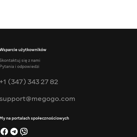
Wsparcie użytkowników
Skontaktuj się z nami
Pytania i odpowiedzi
+1 (347) 343 27 82
support@megogo.com
My na portalach społecznościowych