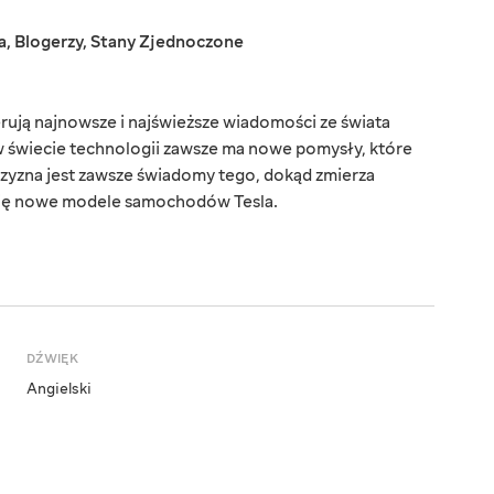
a
,
Blogerzy
,
Stany Zjednoczone
ują najnowsze i najświeższe wiadomości ze świata
w świecie technologii zawsze ma nowe pomysły, które
czyzna jest zawsze świadomy tego, dokąd zmierza
ą się nowe modele samochodów Tesla.
DŹWIĘK
Angielski