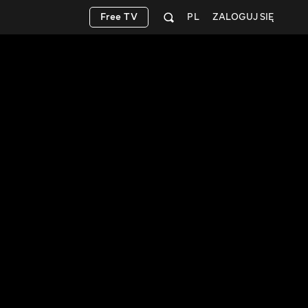
Free TV
PL
ZALOGUJ SIĘ