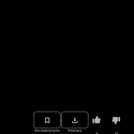
Do ulubionych
Pobierz
9
11