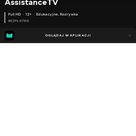
AssistanceTV
Full HD
12+
Edukacyjne
,
Rozrywka
BEZPŁATNIE
49
57
OGLĄDAJ W APLIKACJI
Dodano do ulubionych
UDOSTĘPNIJ
Sezon 1
Facebook
Kopiuj link
СЕРІЯ 134
СЕРІЯ 133
2013 - 2023
,
Ukraina
Edukacyjne
,
Rozrywka
,
Blogerzy
DŹWIĘK
Rosyjski