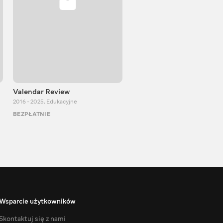
Valendar Review
ZBestReview FPV Quadco
2016 - 2025
,
Edukacyjne
2008 - 2021
,
Edukacyjne
BEZPŁATNIE
BEZPŁATNIE
Wsparcie użytkowników
Skontaktuj się z nami