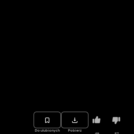
Do ulubionych
Pobierz
49
57