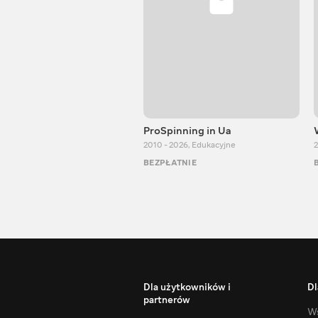
ProSpinning in Ua
2010 - 2026
,
Edukacyjne
2
BEZPŁATNIE
Dla użytkowników i
Dl
partnerów
Ws