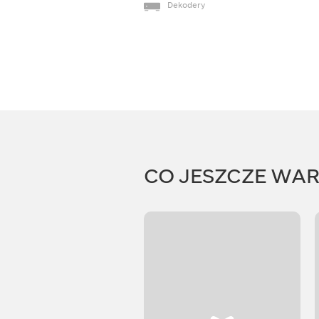
Dekodery
CO JESZCZE WA