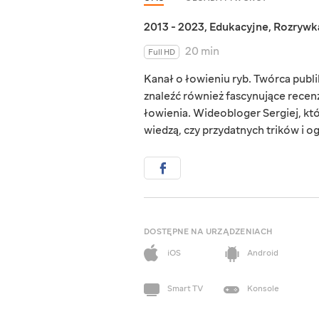
2013 - 2023
,
Edukacyjne
,
Rozrywk
20 min
Full HD
Kanał o łowieniu ryb. Twórca publi
znaleźć również fascynujące recenz
łowienia. Wideobloger Sergiej, kt
wiedzą, czy przydatnych trików i o
DOSTĘPNE NA URZĄDZENIACH
iOS
Android
Smart TV
Konsole