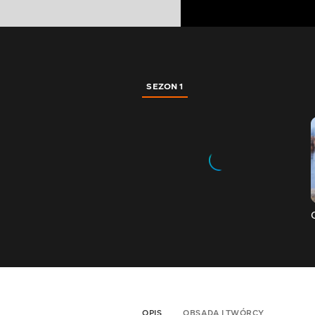
SEZON 1
OPIS
OBSADA I TWÓRCY