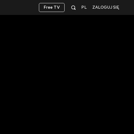
Free TV
PL
ZALOGUJ SIĘ