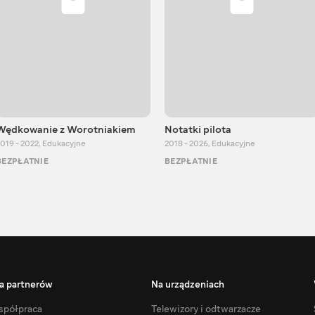
Wędkowanie z Worotniakiem
Notatki pilota
019 - 2022
,
Edukacyjne
2018 - 2026
,
Edukacyjne
BEZPŁATNIE
BEZPŁATNIE
a partnerów
Na urządzeniach
półpraca
Telewizory i odtwarzacze