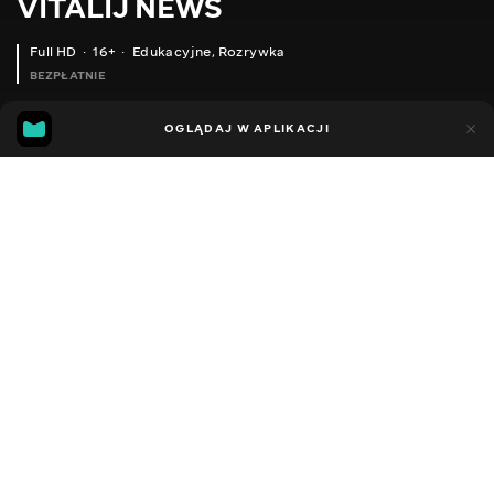
VITALIJ NEWS
Full HD
16+
Edukacyjne
,
Rozrywka
BEZPŁATNIE
14
12
OGLĄDAJ W APLIKACJI
Dodano do ulubionych
UDOSTĘPNIJ
Sezon 12
Facebook
Kopiuj link
СЕРІЯ 374
СЕРІЯ 373
2012 - 2026
,
Ukraina
Edukacyjne
,
Rozrywka
,
Blogerzy
DŹWIĘK
Rosyjski