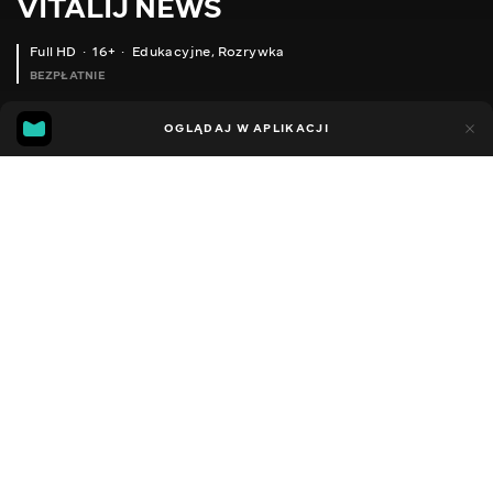
VITALIJ NEWS
Full HD
16+
Edukacyjne
,
Rozrywka
BEZPŁATNIE
14
12
OGLĄDAJ W APLIKACJI
Dodano do ulubionych
UDOSTĘPNIJ
Sezon 12
Facebook
Kopiuj link
СЕРІЯ 715
СЕРІЯ 714
2012 - 2026
,
Ukraina
Edukacyjne
,
Rozrywka
,
Blogerzy
DŹWIĘK
Rosyjski