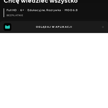
Chcę wiedzieć wszystko
Full HD
6+
Edukacyjne
,
Rozrywka
MGG 6.8
BEZPŁATNIE
MGG
341
67
OGLĄDAJ W APLIKACJI
6.8
Dodano do ulubionych
UDOSTĘPNIJ
Sezon 1
Facebook
Kopiuj link
NEW!!! ЕКСПЕРЕМЕНТУЄМО З ВОДОЮ ТА ОЛІЄЮ. ХОЧУ ВСЕ ЗНАТИ! РАДИМО ПОДИВИТИСЬ ЦЕ ВІДЕО!
NEW!!! ЯК ЗРОБИТИ ЛАВА ЛАМПУ. ХОЧУ ВСЕ ЗНАТИ! РАДИМО ПОДИВИТИСЬ ЦЕ ВІДЕО!
2019 - 2026
,
Ukraina
Edukacyjne
,
Rozrywka
,
Blogerzy
DŹWIĘK
Ukraiński