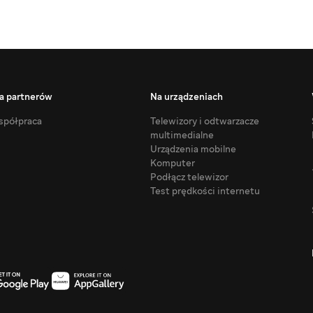
a partnerów
Na urządzeniach
półpraca
Telewizory i odtwarzacze
multimedialne
Urządzenia mobilne
Komputer
Podłącz telewizor
Test prędkości internetu