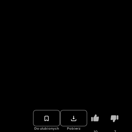
Do ulubionych
Pobierz
10
7