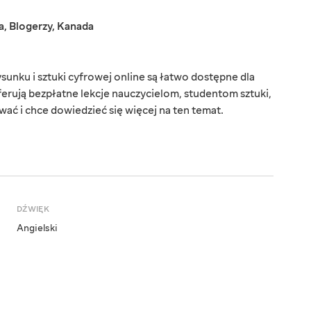
a
,
Blogerzy
,
Kanada
rysunku i sztuki cyfrowej online są łatwo dostępne dla
oferują bezpłatne lekcje nauczycielom, studentom sztuki,
ać i chce dowiedzieć się więcej na ten temat.
DŹWIĘK
Angielski