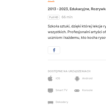
2013 - 2023
,
Edukacyjne
,
Rozrywk
66 min
Full HD
Szkoła sztuki, dzięki której lekcje 
wszystkich. Profesjonalni artyści 
uczniom i każdemu, kto kocha rysow
DOSTĘPNE NA URZĄDZENIACH
iOS
Android
Smart TV
Konsole
Dekodery