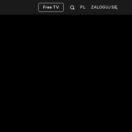
Free TV
PL
ZALOGUJ SIĘ