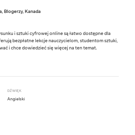
a
,
Blogerzy
,
Kanada
rysunku i sztuki cyfrowej online są łatwo dostępne dla
oferują bezpłatne lekcje nauczycielom, studentom sztuki,
ać i chce dowiedzieć się więcej na ten temat.
DŹWIĘK
Angielski