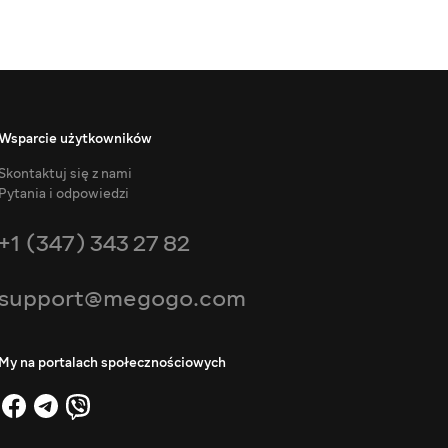
Wsparcie użytkowników
Skontaktuj się z nami
Pytania i odpowiedzi
+1 (347) 343 27 82
support@megogo.com
My na portalach społecznościowych