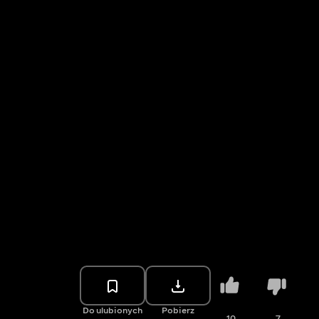
Do ulubionych
Pobierz
10
7