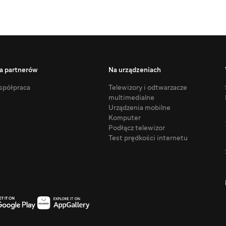
a partnerów
Na urządzeniach
półpraca
Telewizory i odtwarzacze
multimedialne
Urządzenia mobilne
Komputer
Podłącz telewizor
Test prędkości internetu