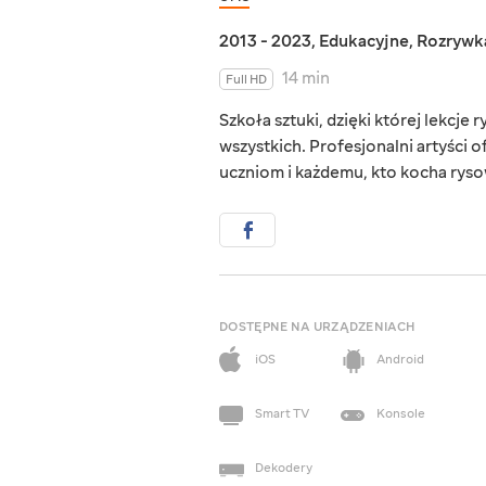
2013 - 2023
,
Edukacyjne
,
Rozrywk
14 min
Full HD
Szkoła sztuki, dzięki której lekcje 
wszystkich. Profesjonalni artyści 
uczniom i każdemu, kto kocha rysow
DOSTĘPNE NA URZĄDZENIACH
iOS
Android
Smart TV
Konsole
Dekodery