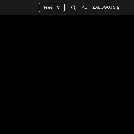
Free TV
PL
ZALOGUJ SIĘ