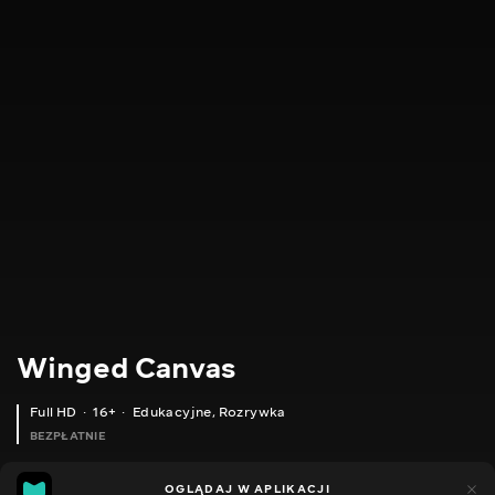
Winged Canvas
Full HD
16+
Edukacyjne
,
Rozrywka
BEZPŁATNIE
10
7
OGLĄDAJ W APLIKACJI