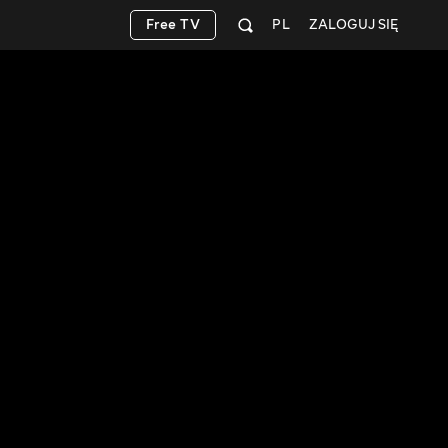
Free TV
PL
ZALOGUJ SIĘ