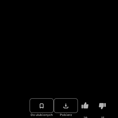
Do ulubionych
Pobierz
29
15