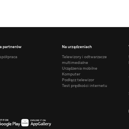
a partnerów
Na urządzeniach
półpraca
Telewizory i odtwarzacze
multimedialne
Urządzenia mobilne
Komputer
Podłącz telewizor
Test prędkości internetu