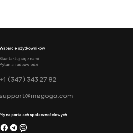
Wsparcie użytkowników
Skontaktuj się z nami
Pytania i odpowiedzi
+1 (347) 343 27 82
support@megogo.com
My na portalach społecznościowych