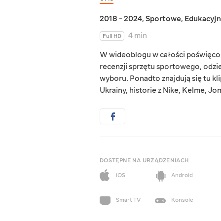
2018 - 2024
,
Sportowe
,
Edukacyj
4 min
Full HD
W wideoblogu w całości poświęco
recenzji sprzętu sportowego, odzi
wyboru. Ponadto znajdują się tu kl
Ukrainy, historie z Nike, Kelme, Jo
DOSTĘPNE NA URZĄDZENIACH
iOS
Android
Smart TV
Konsole