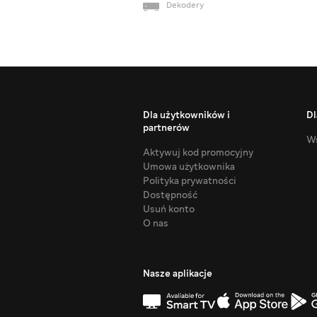
Dekodery
Dla użytkowników i
Dl
partnerów
Ws
Aktywuj kod promocyjny
Umowa użytkownika
Polityka prywatności
Dostępność
Usuń konto
O nas
Nasze aplikacje