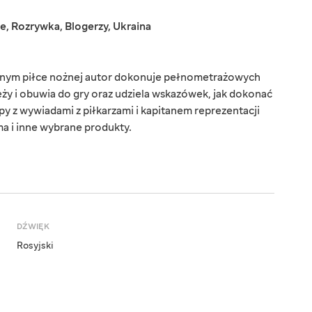
ne
,
Rozrywka
,
Blogerzy
,
Ukraina
nym piłce nożnej autor dokonuje pełnometrażowych
eży i obuwia do gry oraz udziela wskazówek, jak dokonać
ipy z wywiadami z piłkarzami i kapitanem reprezentacji
ma i inne wybrane produkty.
DŹWIĘK
Rosyjski