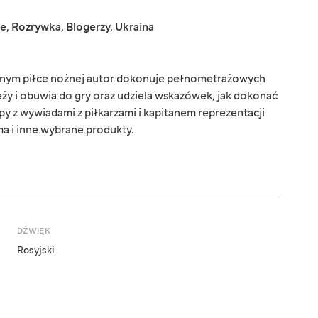
ne
,
Rozrywka
,
Blogerzy
,
Ukraina
nym piłce nożnej autor dokonuje pełnometrażowych
eży i obuwia do gry oraz udziela wskazówek, jak dokonać
ipy z wywiadami z piłkarzami i kapitanem reprezentacji
ma i inne wybrane produkty.
DŹWIĘK
Rosyjski