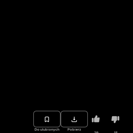
Do ulubionych
Pobierz
29
15