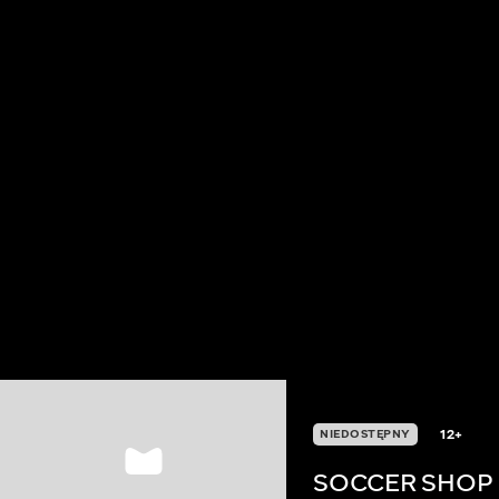
12+
NIEDOSTĘPNY
SOCCER SHOP