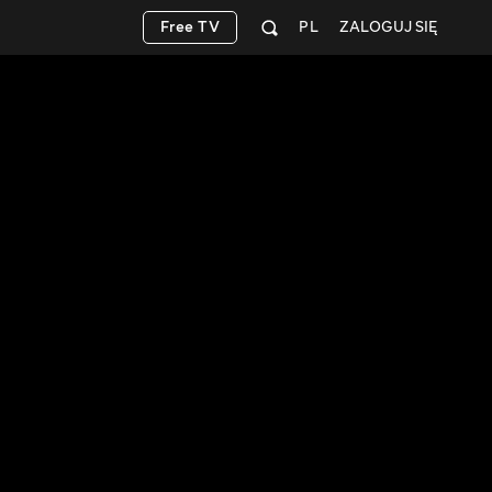
Free TV
PL
ZALOGUJ SIĘ