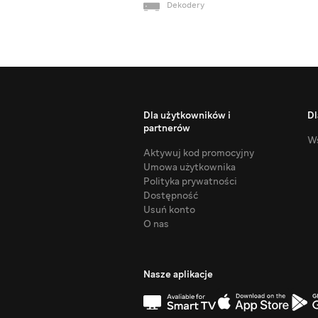
Dekodery
Dla użytkowników i
Dl
partnerów
Ws
Aktywuj kod promocyjny
Umowa użytkownika
Polityka prywatności
Dostępność
Usuń konto
O nas
Nasze aplikacje