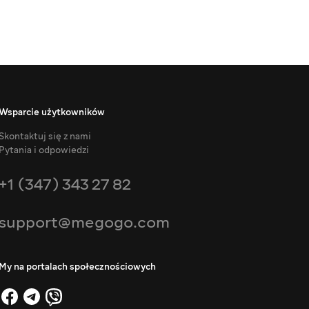
Wsparcie użytkowników
Skontaktuj się z nami
Pytania i odpowiedzi
+1 (347) 343 27 82
support@megogo.com
My na portalach społecznościowych