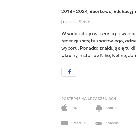
2018 - 2024
,
Sportowe
,
Edukacyj
9 min
Full HD
W wideoblogu w całości poświęco
recenzji sprzętu sportowego, odzi
wyboru. Ponadto znajdują się tu kl
Ukrainy, historie z Nike, Kelme, Jo
DOSTĘPNE NA URZĄDZENIACH
iOS
Android
Smart TV
Konsole