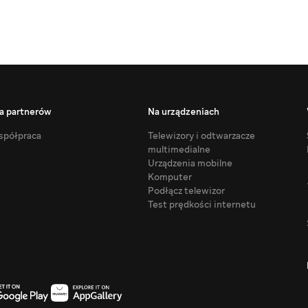
a partnerów
Na urządzeniach
półpraca
Telewizory i odtwarzacze
multimedialne
Urządzenia mobilne
Komputer
Podłącz telewizor
Test prędkości internetu