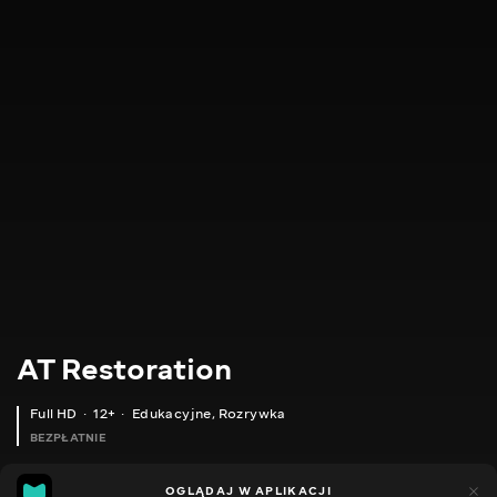
AT Restoration
Full HD
12+
Edukacyjne
,
Rozrywka
BEZPŁATNIE
5
6
OGLĄDAJ W APLIKACJI