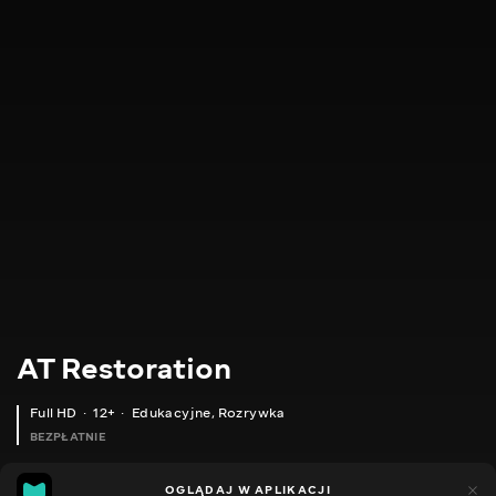
AT Restoration
Full HD
12+
Edukacyjne
,
Rozrywka
BEZPŁATNIE
5
6
OGLĄDAJ W APLIKACJI