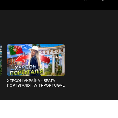
ХЕРСОН УКРАЇНА - БРАГА
РОБОТА В ПОРТУГАЛІЇ .
ПОРТУГАЛІЯ . WITHPORTUGAL
УКРАЇНЦІ В ПОРТУГАЛІЇ .
WITHPORTUGAL