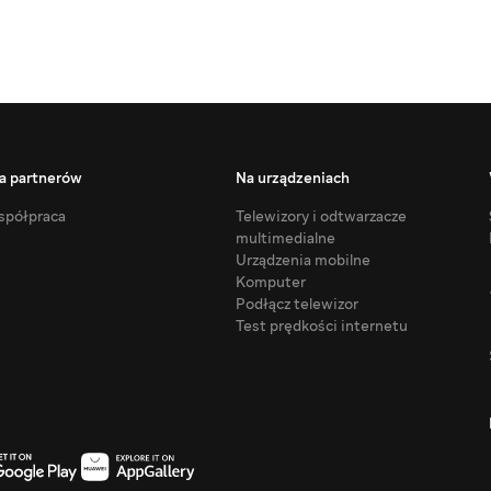
a partnerów
Na urządzeniach
półpraca
Telewizory i odtwarzacze
multimedialne
Urządzenia mobilne
Komputer
Podłącz telewizor
Test prędkości internetu