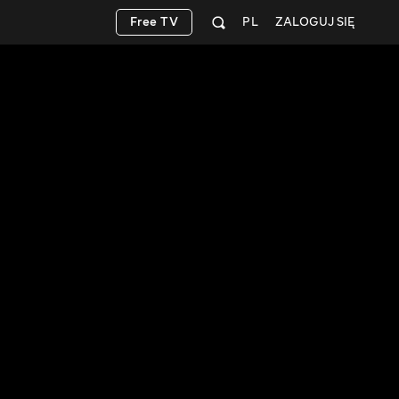
Free TV
PL
ZALOGUJ SIĘ