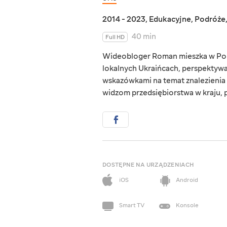
2014 - 2023
,
Edukacyjne
,
Podróże
40 min
Full HD
Wideobloger Roman mieszka w Portu
lokalnych Ukraińcach, perspektywac
wskazówkami na temat znalezienia 
widzom przedsiębiorstwa w kraju, p
DOSTĘPNE NA URZĄDZENIACH
iOS
Android
Smart TV
Konsole