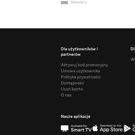
Dekodery
Dla użytkowników i
Dl
partnerów
Ws
Aktywuj kod promocyjny
Umowa użytkownika
Polityka prywatności
Dostępność
Usuń konto
O nas
Nasze aplikacje