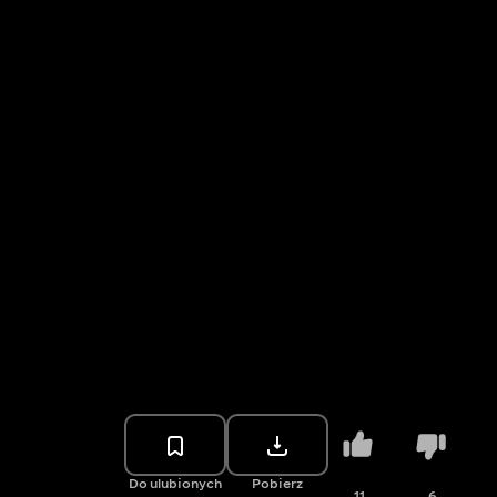
Do ulubionych
Pobierz
11
6