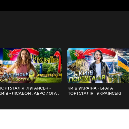
ПОРТУГАЛІЯ: ЛУГАНСЬК -
КИЇВ УКРАЇНА - БРАГА
КИЇВ - ЛІСАБОН . АЕРОЙОГА .
ПОРТУГАЛІЯ . УКРАЇНСЬКІ
WITHPORTUGAL
ХУДОЖНИЦІ В ПОРТУГАЛІЇ .
WITHPORTUGAL