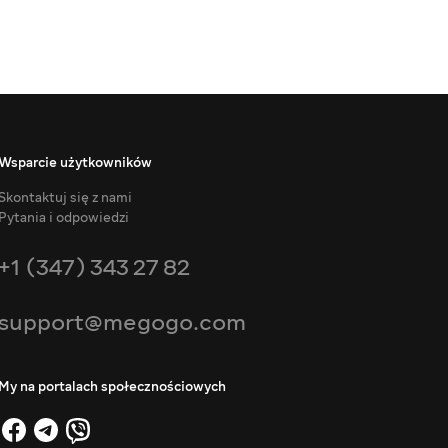
Wsparcie użytkowników
Skontaktuj się z nami
Pytania i odpowiedzi
+1 (347) 343 27 82
support@megogo.com
My na portalach społecznościowych