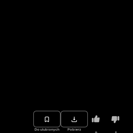
Do ulubionych
Pobierz
9
5