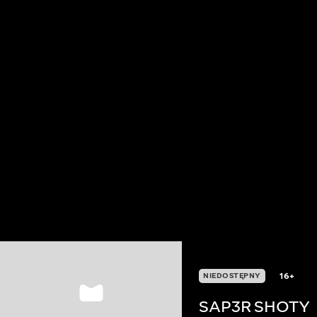
16+
NIEDOSTĘPNY
SAP3R SHOTY