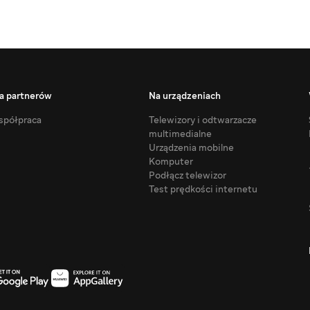
a partnerów
Na urządzeniach
półpraca
Telewizory i odtwarzacze
multimedialne
Urządzenia mobilne
Komputer
Podłącz telewizor
Test prędkości internetu