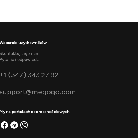
Wsparcie użytkowników
Skontaktuj się z nami
Pytania i odpowiedzi
+1 (347) 343 27 82
support@megogo.com
My na portalach społecznościowych