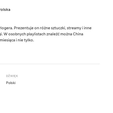
Polska
ogera. Prezentuje on różne sztuczki, streamy i inne
łgi. W osobnych playlistach znaleźć można China
esiąca i nie tylko.
DŹWIĘK
Polski