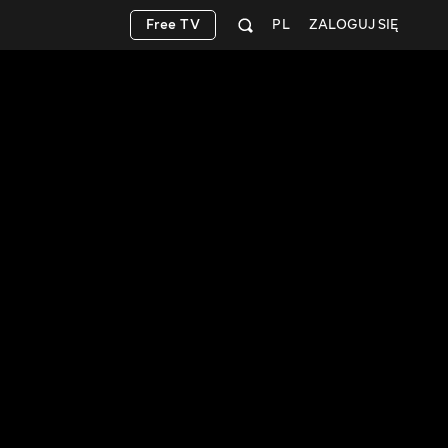
Free TV
PL
ZALOGUJ SIĘ