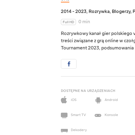
2014 - 2023
,
Rozrywka
,
Blogerzy
,
0 min
Full HD
Rozrywkowy kanał gier polskiego vl
treści związane z grą online w czo
Tournament 2023, podsumowania mi
DOSTĘPNE NA URZĄDZENIACH
iOS
Android
Smart TV
Konsole
Dekodery