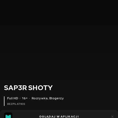
SAP3R SHOTY
Full HD
16+
Rozrywka
,
Blogerzy
BEZPŁATNIE
9
5
OGLĄDAJ W APLIKACJI