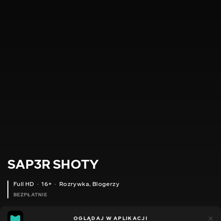
SAP3R SHOTY
Full HD
16+
Rozrywka
,
Blogerzy
BEZPŁATNIE
9
5
OGLĄDAJ W APLIKACJI