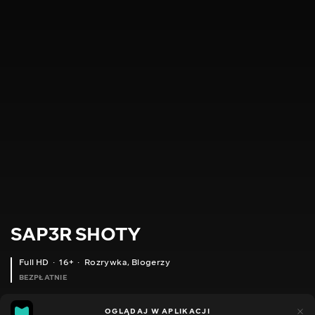
SAP3R SHOTY
Full HD
16+
Rozrywka
,
Blogerzy
BEZPŁATNIE
9
5
OGLĄDAJ W APLIKACJI