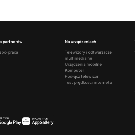
a partnerów
Na urządzeniach
półpraca
Telewizory i odtwarzacze
multimedialne
Urządzenia mobilne
Komputer
Podłącz telewizor
Test prędkości internetu