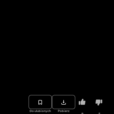
Do ulubionych
Pobierz
9
5