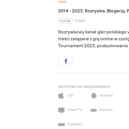
2014 - 2023
,
Rozrywka
,
Blogerzy
,
1 min
Full HD
Rozrywkowy kanał gier polskiego vl
treści związane z grą online w czo
Tournament 2023, podsumowania mi
DOSTĘPNE NA URZĄDZENIACH
iOS
Android
Smart TV
Konsole
Dekodery