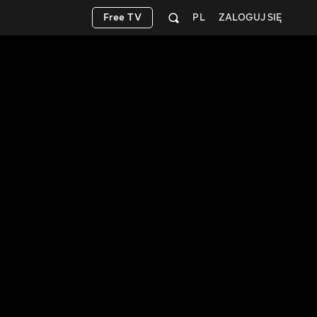
Free TV
PL
ZALOGUJ SIĘ