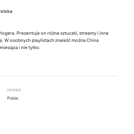
Polska
ogera. Prezentuje on różne sztuczki, streamy i inne
łgi. W osobnych playlistach znaleźć można China
esiąca i nie tylko.
DŹWIĘK
Polski