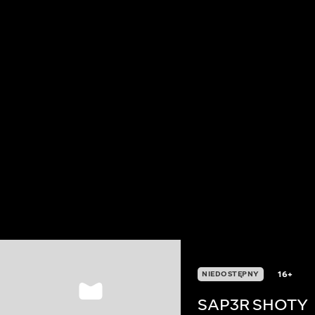
16+
NIEDOSTĘPNY
SAP3R SHOTY