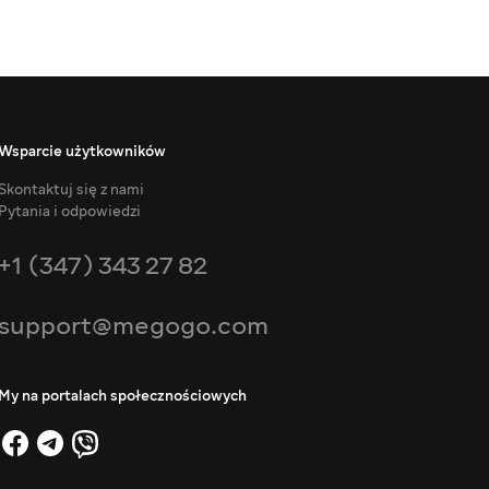
Wsparcie użytkowników
Skontaktuj się z nami
Pytania i odpowiedzi
+1 (347) 343 27 82
support@megogo.com
My na portalach społecznościowych