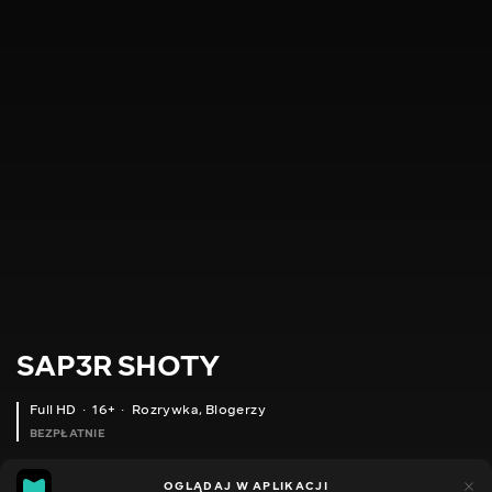
SAP3R SHOTY
Full HD
16+
Rozrywka
,
Blogerzy
BEZPŁATNIE
9
5
OGLĄDAJ W APLIKACJI