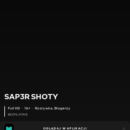
SAP3R SHOTY
Full HD
16+
Rozrywka
,
Blogerzy
BEZPŁATNIE
9
5
OGLĄDAJ W APLIKACJI