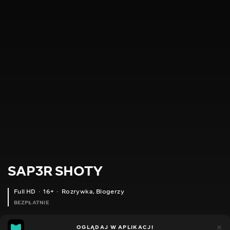
SAP3R SHOTY
Full HD
16+
Rozrywka
,
Blogerzy
BEZPŁATNIE
9
5
OGLĄDAJ W APLIKACJI