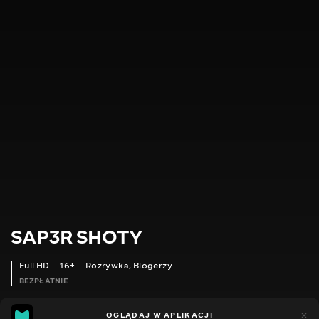
SAP3R SHOTY
Full HD
16+
Rozrywka
,
Blogerzy
BEZPŁATNIE
9
5
OGLĄDAJ W APLIKACJI