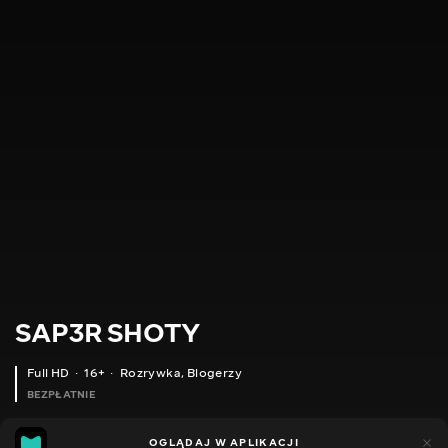
SAP3R SHOTY
Full HD
16+
Rozrywka
,
Blogerzy
BEZPŁATNIE
9
5
OGLĄDAJ W APLIKACJI