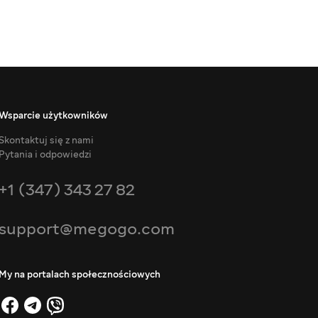
Wsparcie użytkowników
Skontaktuj się z nami
Pytania i odpowiedzi
+1 (347) 343 27 82
support@megogo.com
My na portalach społecznościowych