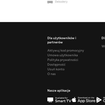
Dekodery
Dla użytkowników i
Dl
partnerów
Ws
Aktywuj kod promocyjny
Umowa użytkownika
Polityka prywatności
Dostępność
Usuń konto
O nas
Nasze aplikacje