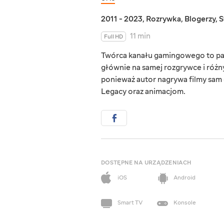
2011 - 2023
,
Rozrywka
,
Blogerzy
,
S
11 min
Full HD
Twórca kanału gamingowego to pasj
głównie na samej rozgrywce i różn
ponieważ autor nagrywa filmy sam 
Legacy oraz animacjom.
DOSTĘPNE NA URZĄDZENIACH
iOS
Android
Smart TV
Konsole