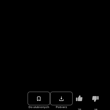
Do ulubionych
Pobierz
75
18