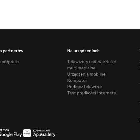
a partnerów
Na urządzeniach
półpraca
Telewizory i odtwarzacze
multimedialne
Urządzenia mobilne
Komputer
Podłącz telewizor
Test prędkości internetu