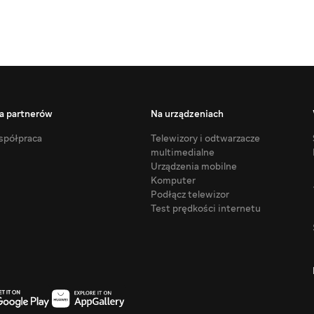
a partnerów
Na urządzeniach
półpraca
Telewizory i odtwarzacze
multimedialne
Urządzenia mobilne
Komputer
Podłącz telewizor
Test prędkości internetu