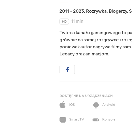
2011 - 2023
,
Rozrywka
,
Blogerzy
,
S
11 min
HD
Twórca kanału gamingowego to pasj
głównie na samej rozgrywce i różn
ponieważ autor nagrywa filmy sam 
Legacy oraz animacjom.
DOSTĘPNE NA URZĄDZENIACH
iOS
Android
Smart TV
Konsole