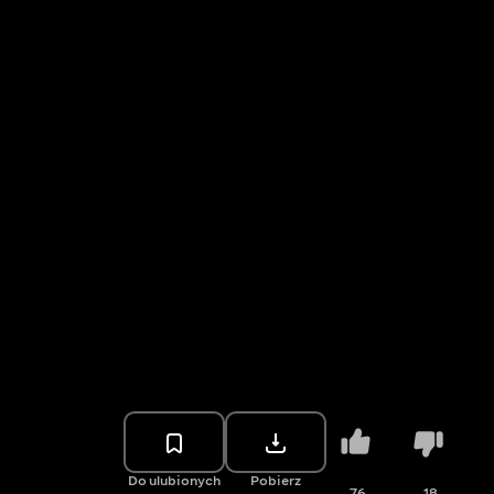
Do ulubionych
Pobierz
76
18