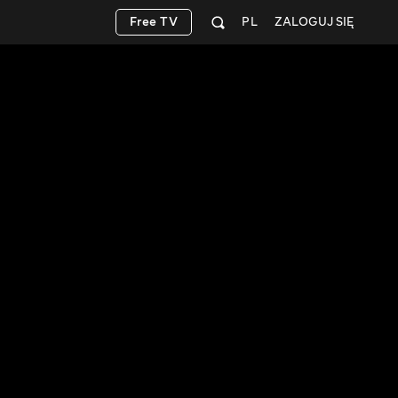
Free TV
PL
ZALOGUJ SIĘ