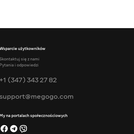
Wsparcie użytkowników
Skontaktuj się z nami
Pytania i odpowiedzi
+1 (347) 343 27 82
support@megogo.com
My na portalach społecznościowych