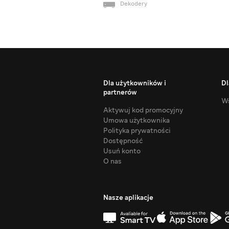
Dekodery
Dla użytkowników i
Dl
partnerów
Ws
Aktywuj kod promocyjny
Umowa użytkownika
Polityka prywatności
Dostępność
Usuń konto
O nas
Nasze aplikacje