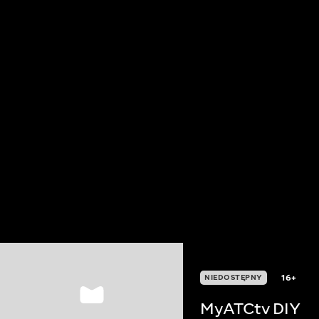
16+
NIEDOSTĘPNY
MyATCtv DIY