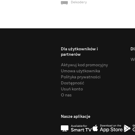
Dekodery
Dla użytkowników i
Dl
partnerów
Ws
Aktywuj kod promocyjny
Umowa użytkownika
Polityka prywatności
Dostępność
Usuń konto
O nas
Nasze aplikacje