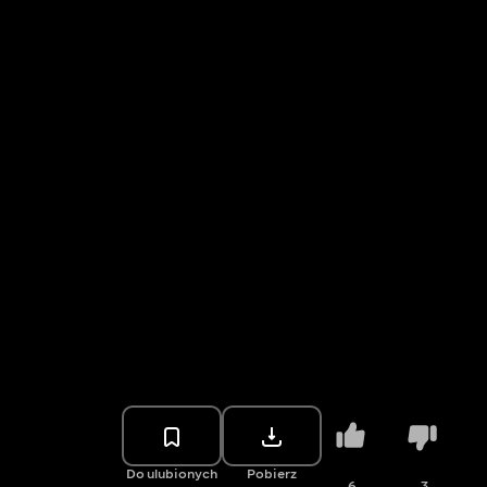
Do ulubionych
Pobierz
6
3