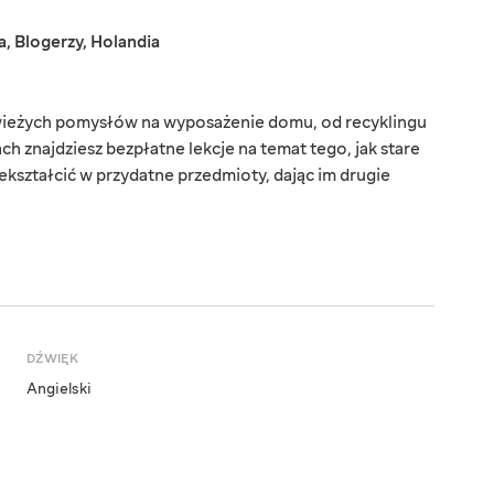
a
,
Blogerzy
,
Holandia
świeżych pomysłów na wyposażenie domu, od recyklingu
 znajdziesz bezpłatne lekcje na temat tego, jak stare
kształcić w przydatne przedmioty, dając im drugie
DŹWIĘK
Angielski