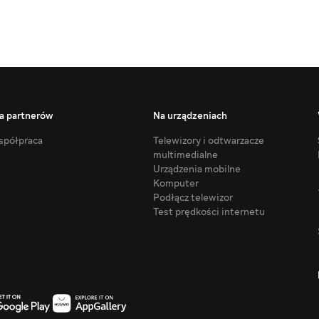
a partnerów
Na urządzeniach
półpraca
Telewizory i odtwarzacze
multimedialne
Urządzenia mobilne
Komputer
Podłącz telewizor
Test prędkości internetu