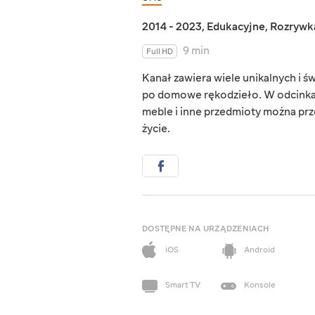
2014 - 2023
,
Edukacyjne
,
Rozrywk
9 min
Full HD
Kanał zawiera wiele unikalnych i 
po domowe rękodzieło. W odcinkach
meble i inne przedmioty można prze
życie.
DOSTĘPNE NA URZĄDZENIACH
iOS
Android
Smart TV
Konsole