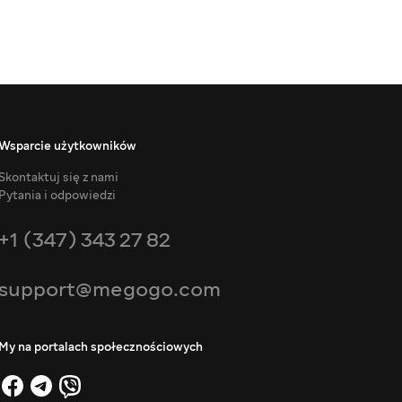
Wsparcie użytkowników
Skontaktuj się z nami
Pytania i odpowiedzi
+1 (347) 343 27 82
support@megogo.com
My na portalach społecznościowych