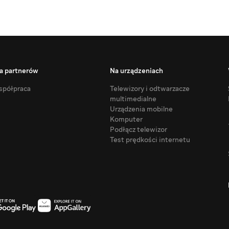
a partnerów
Na urządzeniach
półpraca
Telewizory i odtwarzacze
multimedialne
Urządzenia mobilne
Komputer
Podłącz telewizor
Test prędkości internetu