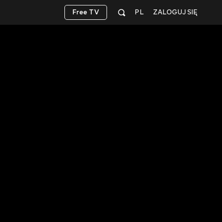
Free TV
PL
ZALOGUJ SIĘ