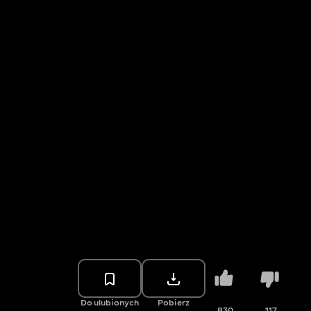
Do ulubionych
Pobierz
830
117