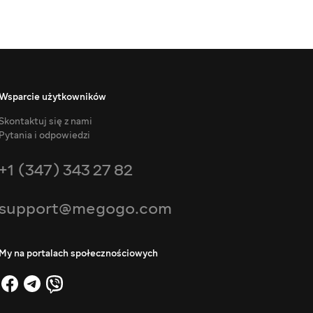
Wsparcie użytkowników
Skontaktuj się z nami
Pytania i odpowiedzi
+1 (347) 343 27 82
support@megogo.com
My na portalach społecznościowych