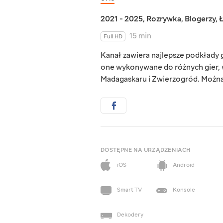
2021 - 2025
,
Rozrywka
,
Blogerzy
,
15 min
Full HD
Kanał zawiera najlepsze podkłady
one wykonywane do różnych gier, w
Madagaskaru i Zwierzogród. Można 
DOSTĘPNE NA URZĄDZENIACH
iOS
Android
Smart TV
Konsole
Dekodery