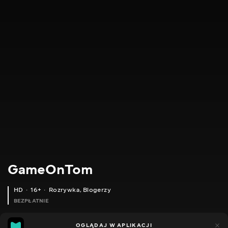
GameOnTom
HD
16+
Rozrywka
,
Blogerzy
BEZPŁATNIE
31
14
OGLĄDAJ W APLIKACJI