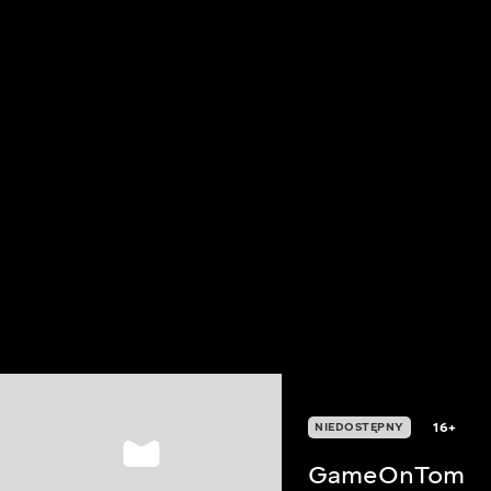
16+
NIEDOSTĘPNY
GameOnTom