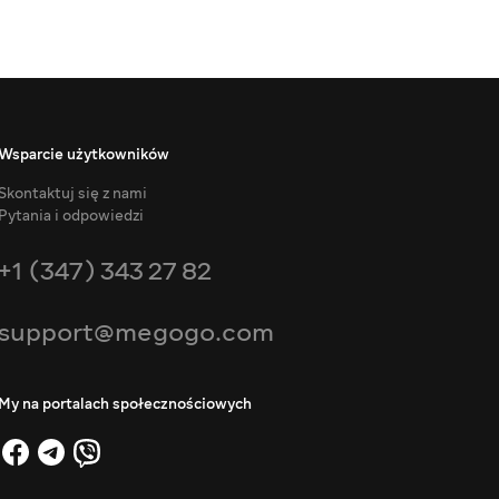
Wsparcie użytkowników
Skontaktuj się z nami
Pytania i odpowiedzi
+1 (347) 343 27 82
support@megogo.com
My na portalach społecznościowych