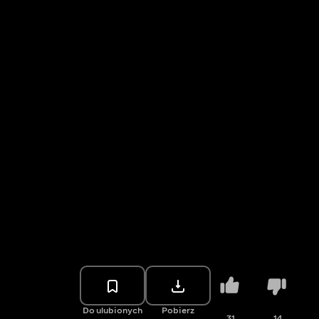
Do ulubionych
Pobierz
31
14