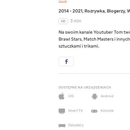
2014 - 2021
,
Rozrywka
,
Blogerzy
,
W
3 min
HD
Na swoim kanale Youtuber Tom tworz
Brawl Stars, Match Masters i innych.
sztuczkami i trikami.
DOSTĘPNE NA URZĄDZENIACH
iOS
Android
Smart TV
Konsole
Dekodery