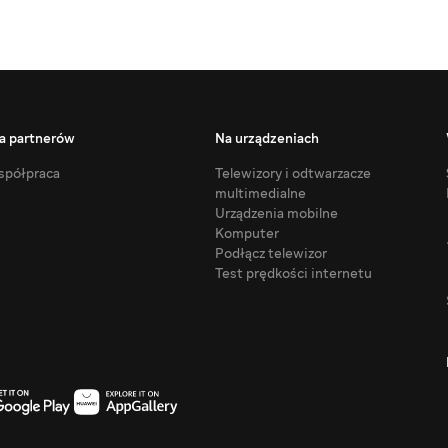
a partnerów
Na urządzeniach
półpraca
Telewizory i odtwarzacze
multimedialne
Urządzenia mobilne
Komputer
Podłącz telewizor
Test prędkości internetu