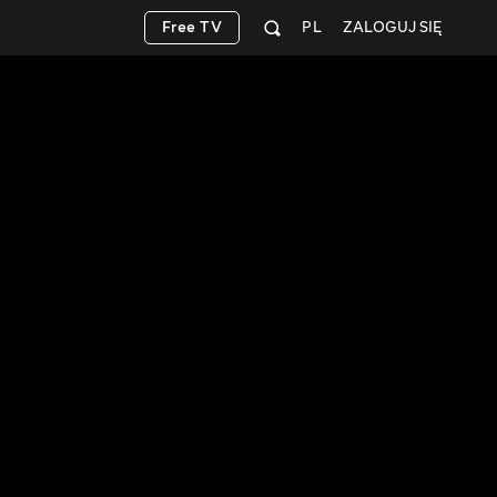
Free TV
PL
ZALOGUJ SIĘ