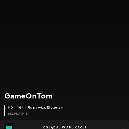
GameOnTom
HD
16+
Rozrywka
,
Blogerzy
BEZPŁATNIE
31
14
OGLĄDAJ W APLIKACJI