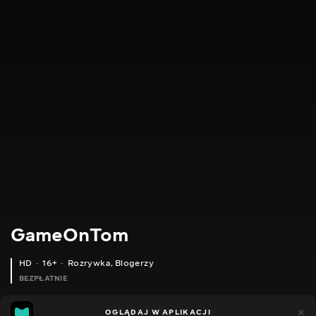
GameOnTom
HD
16+
Rozrywka
,
Blogerzy
BEZPŁATNIE
31
14
OGLĄDAJ W APLIKACJI